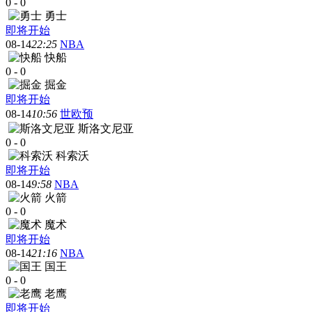
0
-
0
勇士
即将开始
08-14
22:25
NBA
快船
0
-
0
掘金
即将开始
08-14
10:56
世欧预
斯洛文尼亚
0
-
0
科索沃
即将开始
08-14
9:58
NBA
火箭
0
-
0
魔术
即将开始
08-14
21:16
NBA
国王
0
-
0
老鹰
即将开始