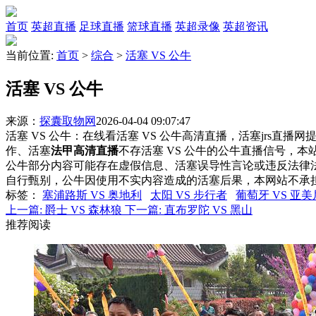
首页
英超直播
足球直播
篮球直播
英超录像
英超资讯
当前位置:
首页
>
综合
>
活塞 VS 公牛
活塞 VS 公牛
来源：
探囊取物网
2026-04-04 09:07:47
活塞 VS 公牛：在线看活塞 VS 公牛高清直播，活塞jrs直播
作、活塞
法甲高清直播
不存活塞 VS 公牛的公牛直播信号，
公牛部分内容可能存在虚假信息、活塞误导性言论或违反法律
自行甄别，公牛因使用不实内容造成的活塞后果，本网站不承
标签
：
塞浦路斯 VS 奥地利
太阳 VS 步行者
葡萄牙 VS 亚
上一篇:
爵士 VS 森林狼
下一篇:
直布罗陀 VS 黑山
推荐阅读